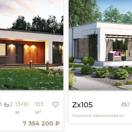
Zx105
3
2
13×10
103
2
м
м²
Стоимость строительсва от:
7 354 200 ₽