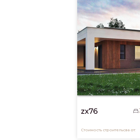
zx76
Стоимость строительсва от: