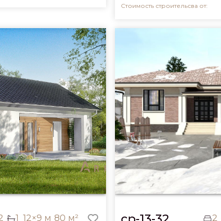
Стоимость строительсва от:
cp-13-32
2
1
12×9 м
80 м²
2