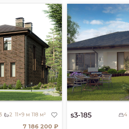
s3-185
3
2
11×9 м
118 м²
4
7 186 200 ₽