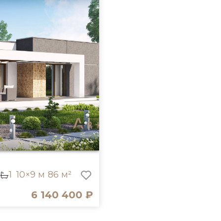
1
10×9 м
86 м²
6 140 400 ₽