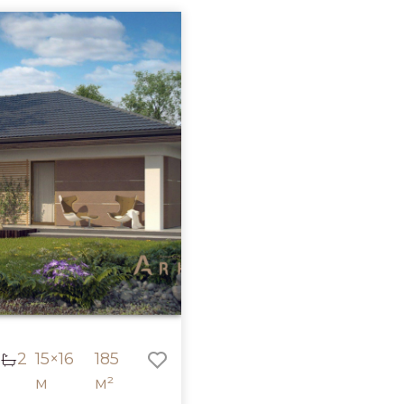
2
15×16
185
м
м²