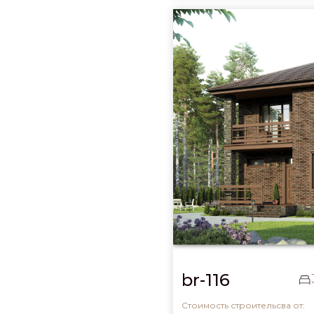
br-116
Стоимость строительсва от: