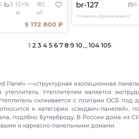
br-127
5
3
12×16
182
4
м
м²
Стоимость строительсва от:
9 172 800 ₽
1
2
3
4
5
6
7
8
9
10
104
105
...
ated Panel» —«структурная изоляционная панел
 утеплитель. Утеплителем является экстру
 Утеплитель склеивается с плитами ОСБ под
 относится к категории «сэндвич-панелей», 
ла, подобно бутерброду. В России дома из С
овыми и каркасно-панельными домами.