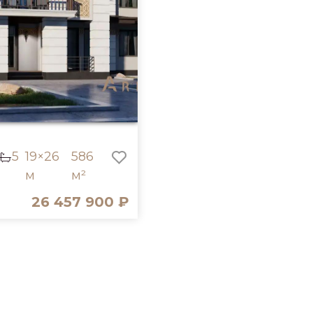
5
19×26
586
м
м²
26 457 900 ₽