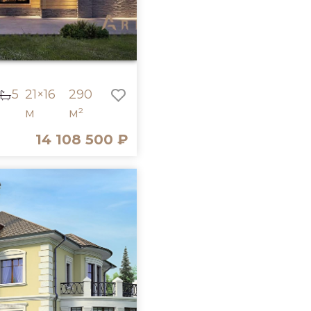
5
21×16
290
м
м²
14 108 500 ₽