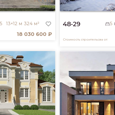
48-29
5
13×12 м
324 м²
5
18 030 600 ₽
Стоимость строительсва от: