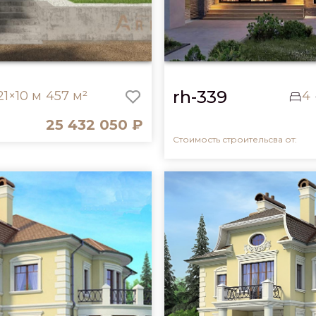
rh-339
21×10 м
457 м²
4
25 432 050 ₽
Стоимость строительсва от: