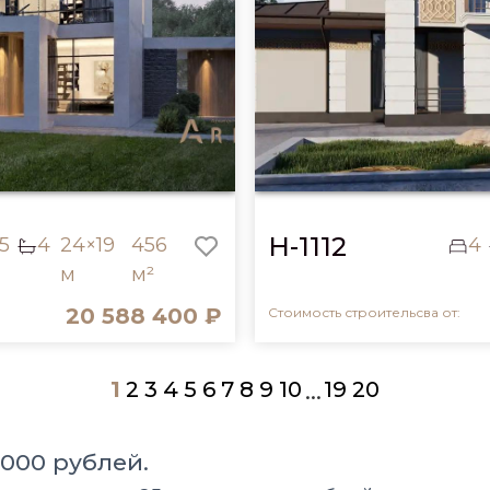
H-1112
5
4
24×19
456
4
м
м²
20 588 400 ₽
Стоимость строительсва от:
1
2
3
4
5
6
7
8
9
10
19
20
...
 000 рублей.