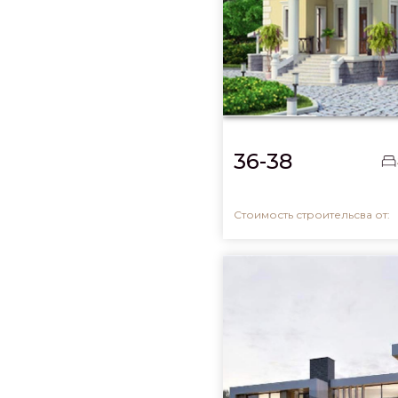
36-38
Стоимость строительсва от: