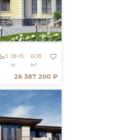
3
18×15
608
м
м²
26 387 200 ₽