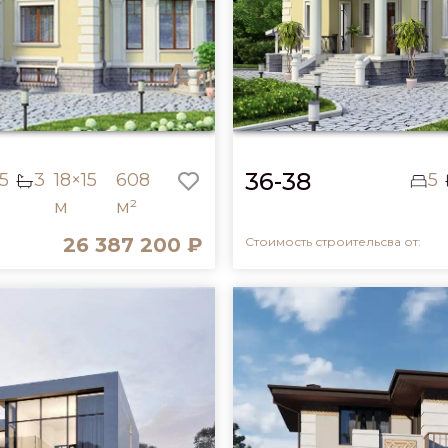
36-38
5
3
18×15
608
5
м
м²
26 387 200 ₽
Стоимость строительсва от: