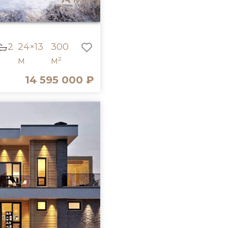
2
24×13
300
м
м²
14 595 000 ₽