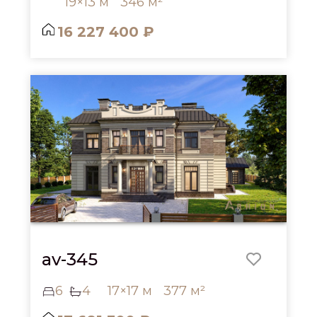
19×13 м
346 м²
16 227 400 ₽
av-345
6
4
17×17 м
377 м²