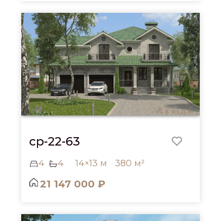
cp-22-63
4
4
14×13 м
380 м²
21 147 000 ₽