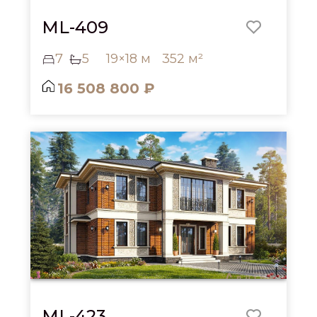
ML-409
7
5
19×18 м
352 м²
16 508 800 ₽
ML-423