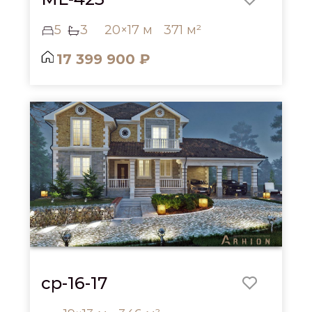
5
3
20×17 м
371 м²
17 399 900 ₽
cp-16-17