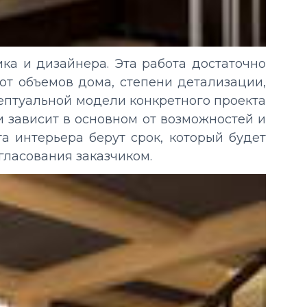
ка и дизайнера. Эта работа достаточно
 от объемов дома, степени детализации,
цептуальной модели конкретного проекта
и зависит в основном от возможностей и
а интерьера берут срок, который будет
гласования заказчиком.