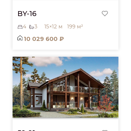
BY-16
4
3
15×12 м
199 м²
10 029 600 ₽