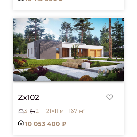
Zx102
3
2
21×11 м
167 м²
10 053 400 ₽