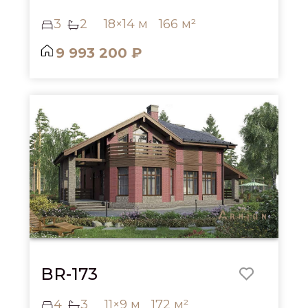
3
2
18×14 м
166 м²
9 993 200 ₽
BR-173
4
3
11×9 м
172 м²