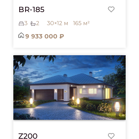
BR-185
3
2
30×12 м
165 м²
9 933 000 ₽
Z200