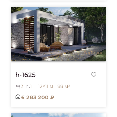
h-1625
2
1
12×11 м
88 м²
6 283 200 ₽