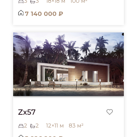
3
3
18×18 м
100 м²
7 140 000 ₽
Zx57
2
2
12×11 м
83 м²