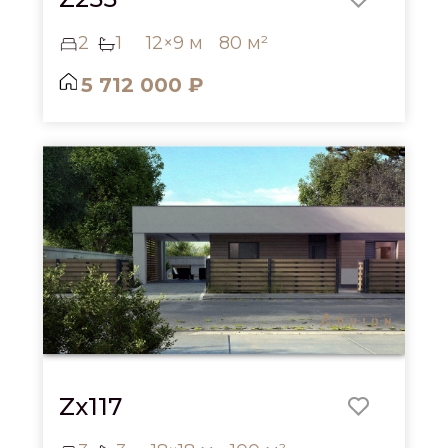
2
1
12×9 м
80 м²
5 712 000 ₽
Zx117