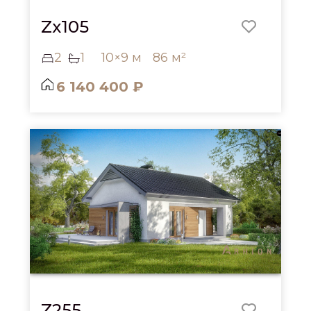
Zx105
2
1
10×9 м
86 м²
6 140 400 ₽
Z255