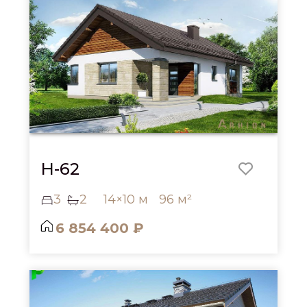
H-62
3
2
14×10 м
96 м²
6 854 400 ₽