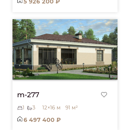
5 926 200 ₽
m-277
1
3
12×16 м
91 м²
6 497 400 ₽