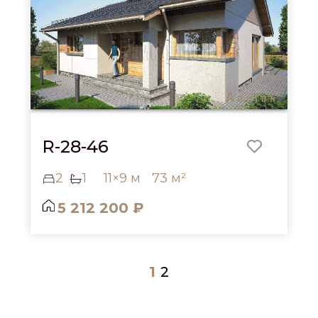
R-28-46
2
1
11×9 м
73 м²
5 212 200 ₽
1
2