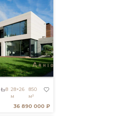
8
28×26
850
м
м²
36 890 000 ₽