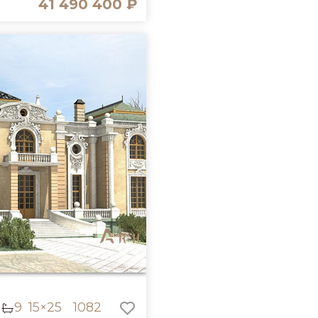
41 490 400 ₽
9
15×25
1082