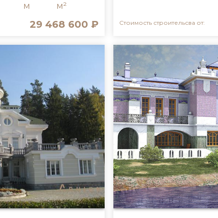
м
м²
29 468 600 ₽
Стоимость строительсва от: