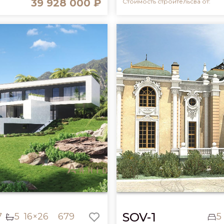
39 928 000 ₽
Стоимость строительсва от:
SOV-1
7
5
16×26
679
5