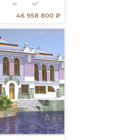
м
м²
46 958 800 ₽