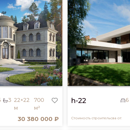
h-22
5
3
22×22
700
6
м
м²
30 380 000 ₽
Стоимость строительсва от: