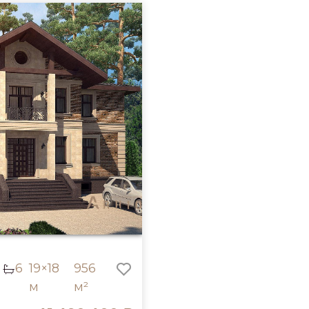
6
19×18
956
м
м²