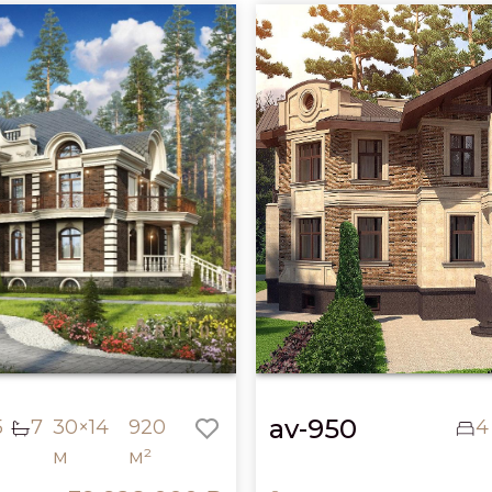
av-950
5
7
30×14
920
4
м
м²