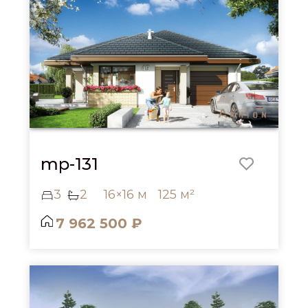
mp-131
3
2
16×16 м
125 м²
7 962 500 ₽