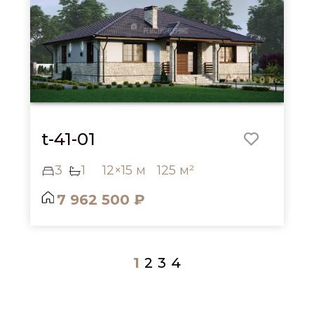
t-41-01
3
1
12×15 м
125 м²
7 962 500 ₽
1
2
3
4