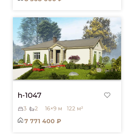
h-1047
3
2
16×9 м
122 м²
7 771 400 ₽