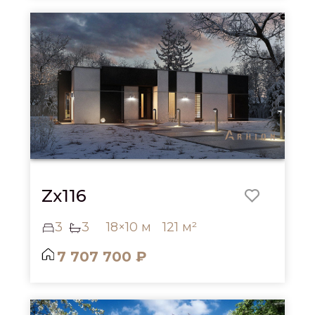
Zx116
3
3
18×10 м
121 м²
7 707 700 ₽