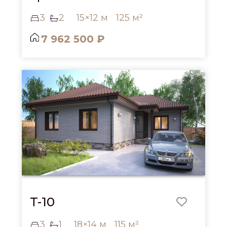
3
2
15×12 м
125 м²
7 962 500 ₽
T-10
3
1
18×14 м
115 м²